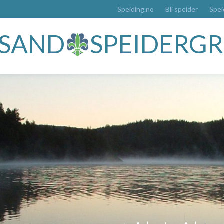
Speiding.no
Bli speider
Spei
ESAND
SPEIDERG