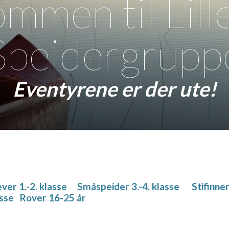
mmen til Lil
Speidergrupp
Eventyrene er der ute!
ver 1.-2. klasse
Småspeider 3.-4. klasse
Stifinner
asse
Rover 16-25 år