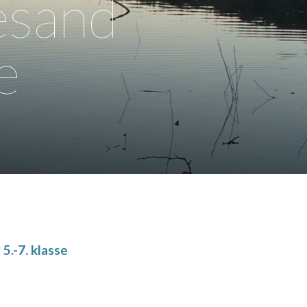
lesand
e
 5.-7. klasse