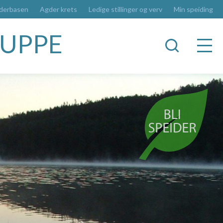
derbasen
Agder krets
Ledige stillinger og verv
Min speiding
RUPPE