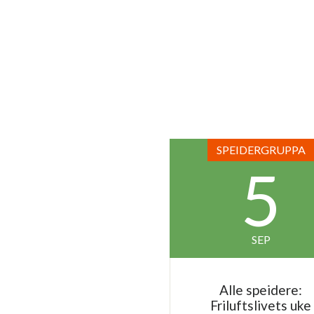
SPEIDERGRUPPA
5
SEP
Alle speidere:
Friluftslivets uke