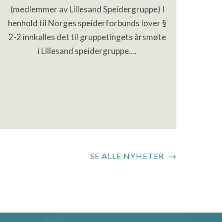
(medlemmer av Lillesand Speidergruppe) I
Vi 
henhold til Norges speiderforbunds lover §
2-2 innkalles det til gruppetingets årsmøte
spe
i Lillesand speidergruppe….
e
SE ALLE NYHETER