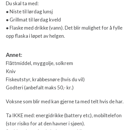
Du skal ta med:
● Niste til lørdag lunsj
● Grillmat til lørdag kveld
● Flaske med drikke (vann). Det blir mulighet for å fylle
opp flaska i løpet av helgen.
Annet:
Flåttmiddel, myggolje, solkrem
Kniv
Fiskeutstyr, krabbesnøre (hvis du vil)
Godteri (anbefalt maks 50,- kr.)
Voksne som blir med kan gjerne ta med telt hvis de har.
Ta IKKE med: energidrikke (battery etc), mobiltelefon
(stor risiko for at den havner i sjøen).