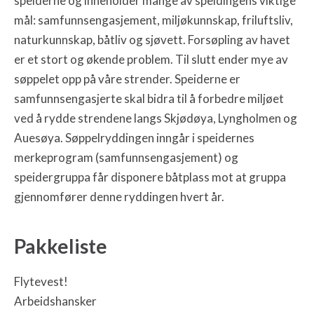
speiderne og inneholder mange av speidingens viktige
mål: samfunnsengasjement, miljøkunnskap, friluftsliv,
naturkunnskap, båtliv og sjøvett.
Forsøpling av havet
er et stort og økende problem. Til slutt ender mye av
søppelet opp på våre strender. Speiderne er
samfunnsengasjerte skal bidra til å forbedre miljøet
ved å rydde strendene langs Skjødøya, Lyngholmen og
Auesøya. Søppelryddingen inngår i speidernes
merkeprogram (samfunnsengasjement) og
speidergruppa får disponere båtplass mot at gruppa
gjennomfører denne ryddingen hvert år.
Pakkeliste
Flytevest!
Arbeidshansker