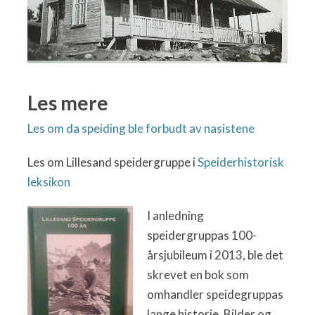
Les mere
Les om da speiding ble forbudt av nasistene
Les om Lillesand speidergruppe i
Speiderhistorisk
leksikon
I anledning
speidergruppas 100-
årsjubileum i 2013, ble det
skrevet en
bok som
omh
and
ler speidegruppas
lange historie. Bilder og