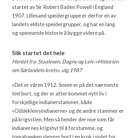
startet av Sir Robert Baden Powell i England
1907. Lillesand speidergruppe er derfor en av
landets eldste speidergrupper, og har en lang
og spennende historie å bygge videre på.
Slik startet det hele
Hentet fra: Staalesen, Dagny og Leiv:»Historien
om Sørlandets krets», utg 1987
«Det er våren 1912. Sneen er på det nærmeste
tint bort, og der er atter kommet nytt liv i
forskjellige indianerstammer, både
«Oddekleivsindianerne» og de andre stammer er
på krigsstien. Men så hender der noe som får
indianernes krigshyl til å forstumme, og
tomahawken slenges bort i en krok i sjulet for