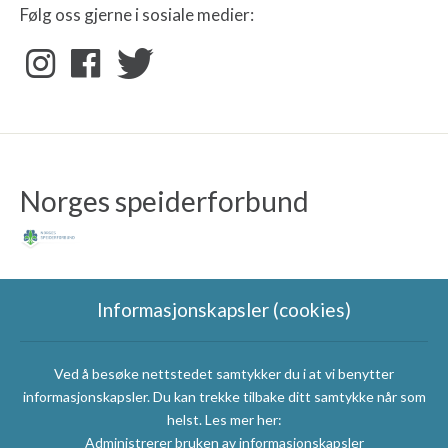
Følg oss gjerne i sosiale medier:
Norges speiderforbund
Informasjonskapsler (cookies)
Ved å besøke nettstedet samtykker du i at vi benytter
Speidergruppas
informasjonskapsler. Du kan trekke tilbake ditt samtykke når som
samarbeidspartnere
helst. Les mer her:
Administrerer bruken av informasjonskapsler