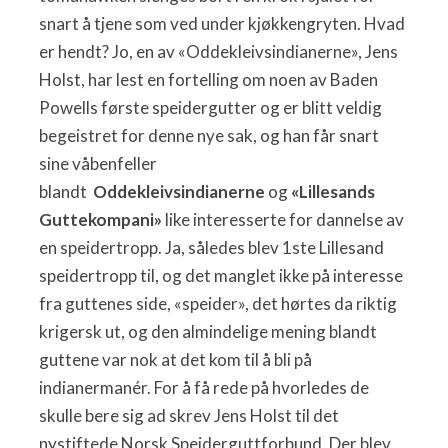
snart å tjene som ved under kjøkkengryten. Hvad
er hendt? Jo, en av «Oddekleivsindianerne», Jens
Holst, har lest en fortelling om noen av Baden
Powells første speidergutter og er blitt veldig
begeistret for denne nye sak, og han får snart
sine våbenfeller
blandt
Oddekleivsindianerne
og
«Lillesands
Guttekompani»
like interesserte for dannelse av
en speidertropp. Ja, således blev 1ste Lillesand
speidertropp til, og det manglet ikke på interesse
fra guttenes side, «speider», det hørtes da riktig
krigersk ut, og den almindelige mening blandt
guttene var nok at det kom til å bli på
indianermanér. For å få rede på hvorledes de
skulle bere sig ad skrev Jens Holst til det
nystiftede Norsk Speiderguttforbund. Der blev