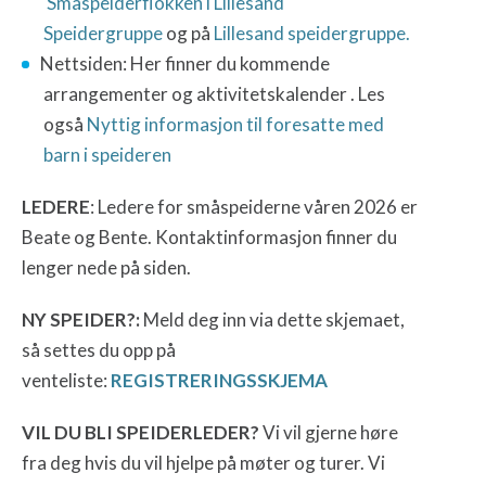
Småspeiderflokken i Lillesand
Speidergruppe
og på
Lillesand speidergruppe.
Nettsiden: Her finner du kommende
arrangementer og
aktivitetskalender . Les
også
Nyttig informasjon til foresatte med
barn i speideren
LEDERE
: Ledere for småspeiderne våren 2026 er
Beate og Bente. Kontaktinformasjon finner du
lenger nede på siden.
NY SPEIDER?:
Meld deg inn via dette skjemaet,
så settes du opp på
venteliste:
REGISTRERINGSSKJEMA
VIL DU BLI SPEIDERLEDER?
Vi vil gjerne høre
fra deg hvis du vil hjelpe på møter og turer. Vi