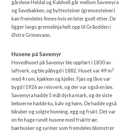
gårdene Heldal og Kaldvell går mellom Savemyra
og Savebakken, og byttesteiner (grensesteiner)
kan fremdeles finnes hvis en leter godt etter. De
ligger langs grenselinja helt opp til Gråodden i
Østre Grimevann.
Husene på Savemyr
Hovedhuset på Savemyr ble oppført i 1830 av
2
laftverk, og ble påbygd i 1882. Huset var 49 m
med 4 rom, kjøkken og kjeller. Fjøs og låve var
bygd i 1926 av reisverk, og der var også en løe.
Savemyra hadde 5 mål dyrka mark, og de siste
beboerne hadde ku, kalv og høns. De hadde også
bikuber og solgte honning, egg og frukt. Det var
en fin hage rundt husene med frukttrær,
bærbusker og syriner som fremdeles blomstrer