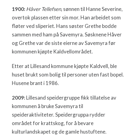
1900:
Håver Tellefsen
, sønnen til Hanne Severine,
overtok plassen etter sin mor. Han arbeidet som
fløter ved sliperiet. Hans søster Grethe bodde
sammen med ham på Savemyra. Søsknene Håver
og Grethe var de siste eierne av Savemyra før
kommunen kjøpte Kaldvellområdet.
Etter at Lillesand kommune kjøpte Kaldvell, ble
huset brukt som bolig til personer uten fast bopel.
Husene brant i 1986.
2009:
Lillesand speidergruppe fikk tillatelse av
kommunen å bruke Savemyra til
speideraktiviteter. Speidergruppa rydder
området for krattskog, for å bevare
kulturlandskapet og de gamle hustuftene.