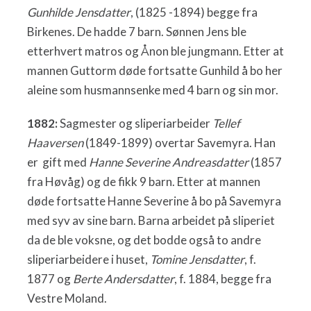
Gunhilde Jensdatter
, (1825 -1894) begge fra
Birkenes. De hadde 7 barn. Sønnen Jens ble
etterhvert matros og Ånon ble jungmann. Etter at
mannen Guttorm døde fortsatte Gunhild å bo her
aleine som husmannsenke med 4 barn og sin mor.
1882:
Sagmester og sliperiarbeider
Tellef
Haaversen
(1849-1899) overtar Savemyra. Han
er gift med
Hanne Severine Andreasdatter
(1857
fra Høvåg) og de fikk 9 barn. Etter at mannen
døde fortsatte Hanne Severine å bo på Savemyra
med syv av sine barn. Barna arbeidet på sliperiet
da de ble voksne, og det bodde også to andre
sliperiarbeidere i huset,
Tomine Jensdatter
, f.
1877 og
Berte Andersdatter
, f. 1884, begge fra
Vestre Moland.