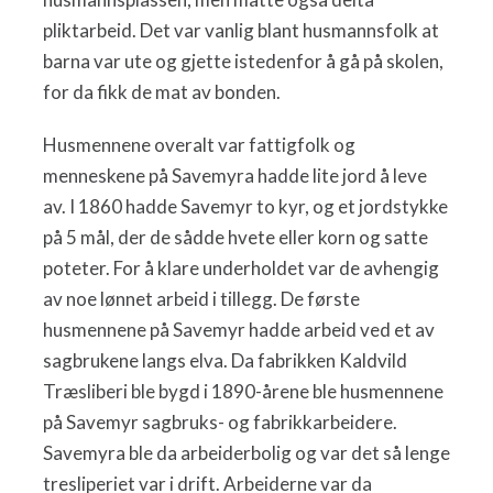
pliktarbeid. Det var vanlig blant husmannsfolk at
barna var ute og gjette istedenfor å gå på skolen,
for da fikk de mat av bonden.
Husmennene overalt var fattigfolk og
menneskene på Savemyra hadde lite jord å leve
av. I 1860 hadde Savemyr to kyr, og et jordstykke
på 5 mål, der de sådde hvete eller korn og satte
poteter. For å klare underholdet var de avhengig
av noe lønnet arbeid i tillegg. De første
husmennene på Savemyr hadde arbeid ved et av
sagbrukene langs elva. Da fabrikken Kaldvild
Træsliberi ble bygd i 1890-årene ble husmennene
på Savemyr sagbruks- og fabrikkarbeidere.
Savemyra ble da arbeiderbolig og var det så lenge
tresliperiet var i drift. Arbeiderne var da