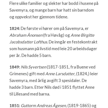
Flere ulike familier og slekter har bodd i husene på
Savemyra, og mange barn har hatt sin barndom
og oppvekst her gjennom tidene.
1824:
De første vi hører om på Savemyra, er
Abraham Ånonsen
(fra Høvåg) og
Anne Birgitte
Jacobsdatter Lofthus
. De inngår en festekontrakt
som husmann på livstid med leie 20 arbeidsdager
per år. De hadde 5 barn.
1849:
Nils Syvertsen
(1817-1851, fra Buene ved
Grimenes) gift med
Anne Larsdatter
, (1824,) leier
Savemyra, med årlig avgift 3 spesidaler. De
hadde 3 barn. Etter Nils død i 1851 flyttet Anne
til Lillesand med barna.
1851:
Guttorm Andreas Ågesen
, (1819-1865) og