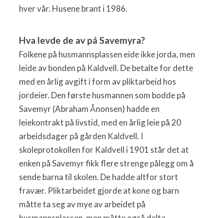
hver vår. Husene brant i 1986.
Hva levde de av på Savemyra?
Folkene på husmannsplassen eide ikke jorda, men
leide av bonden på Kaldvell. De betalte for dette
med en årlig avgift i form av pliktarbeid hos
jordeier. Den første husmannen som bodde på
Savemyr (Abraham Ånonsen) hadde en
leiekontrakt på livstid, med en årlig leie på 20
arbeidsdager på gården Kaldvell. I
skoleprotokollen for Kaldvell i 1901 står det at
enken på Savemyr fikk flere strenge pålegg om å
sende barna til skolen. De hadde altfor stort
fravær. Pliktarbeidet gjorde at kone og barn
måtte ta seg av mye av arbeidet på
husmannsplassen, men måtte også delta