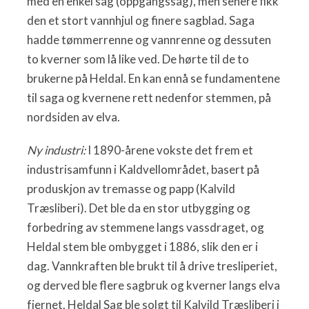
med en enkel sag (oppgangssag), men senere fikk
den et stort vannhjul og finere sagblad. Saga
hadde tømmerrenne og vannrenne og dessuten
to kverner som lå like ved. De hørte til de to
brukerne på Heldal. En kan ennå se fundamentene
til saga og kvernene rett nedenfor stemmen, på
nordsiden av elva.
Ny industri:
I 1890-årene vokste det frem et
industrisamfunn i Kaldvellområdet, basert på
produskjon av tremasse og papp (Kalvild
Træsliberi). Det ble da en stor utbygging og
forbedring av stemmene langs vassdraget, og
Heldal stem ble ombygget i 1886, slik den er i
dag. Vannkraften ble brukt til å drive tresliperiet,
og derved ble flere sagbruk og kverner langs elva
fjernet. Heldal Sag ble solgt til Kalvild Træsliberi i