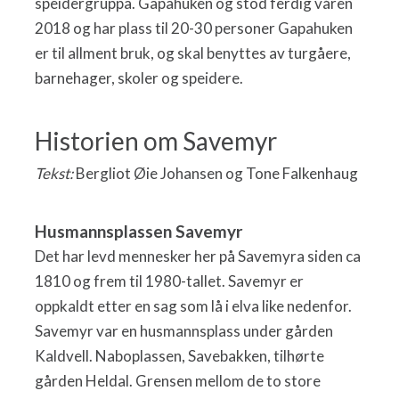
speidergruppa. Gapahuken og stod ferdig våren
2018 og har plass til 20-30 personer Gapahuken
er til allment bruk, og skal benyttes av turgåere,
barnehager, skoler og speidere.
Historien om Savemyr
Tekst:
Bergliot Øie Johansen og Tone Falkenhaug
Husmannsplassen Savemyr
Det har levd mennesker her på Savemyra siden ca
1810 og frem til 1980-tallet. Savemyr er
oppkaldt etter en sag som lå i elva like nedenfor.
Savemyr var en husmannsplass under gården
Kaldvell. Naboplassen, Savebakken, tilhørte
gården Heldal. Grensen mellom de to store