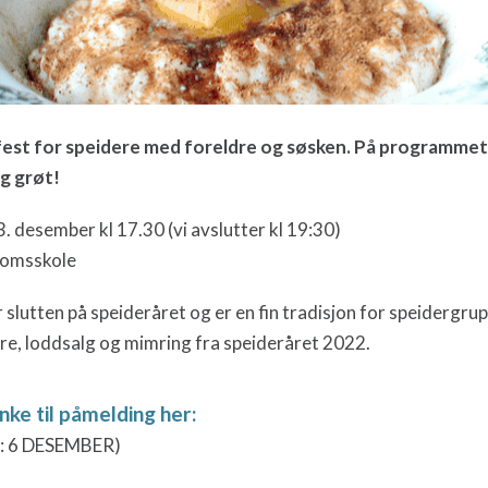
est for speidere med foreldre og søsken. På programmet
og grøt!
 desember kl 17.30 (vi avslutter kl 19:30)
domsskole
slutten på speideråret og er en fin tradisjon for speidergru
re, loddsalg og mimring fra speideråret 2022.
nke til påmelding her:
: 6 DESEMBER)