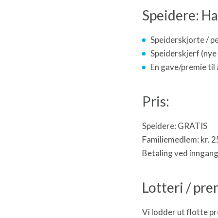
Speidere: Ha
Speiderskjorte / p
Speiderskjerf (nye
En gave/premie til
Pris:
Speidere: GRATIS
Familiemedlem: kr. 25
Betaling ved inngang
Lotteri / pr
Vi lodder ut flotte 