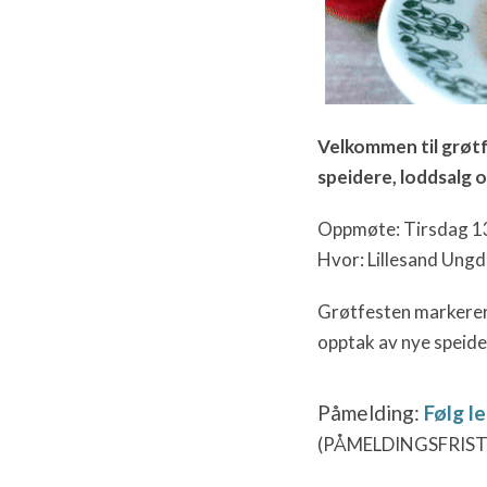
Velkommen til grøtf
speidere, loddsalg 
Oppmøte: Tirsdag 13.
Hvor: Lillesand Ung
Grøtfesten markerer 
opptak av nye speide
Påmelding:
Følg le
(PÅMELDINGSFRIST