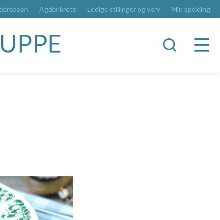
derbasen
Agder krets
Ledige stillinger og verv
Min speiding
RUPPE