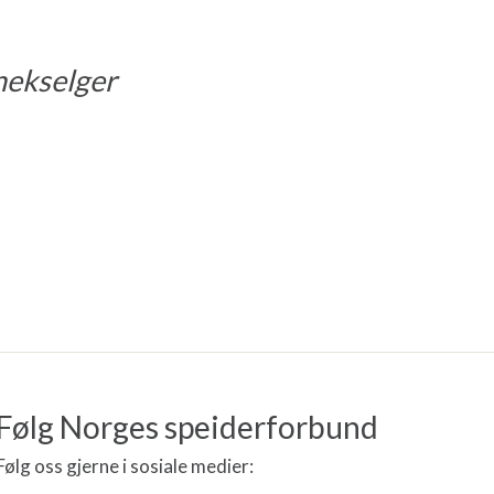
nekselger
Følg Norges speiderforbund
Følg oss gjerne i sosiale medier: