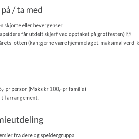
 på / ta med
en skjorte eller bevergenser
 speidere får utdelt skjerf ved opptaket på grøtfesten) 🙂
 årets lotteri (kan gjerne være hjemmelaget. maksimal verdi k
,- pr person (Maks kr 100,- pr familie)
 til arrangement.
emieutdeling
premier fra dere og speidergruppa