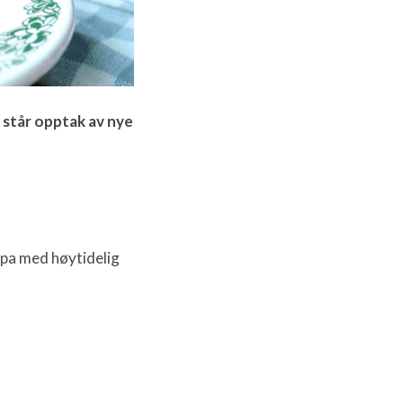
 står opptak av nye
ppa med høytidelig