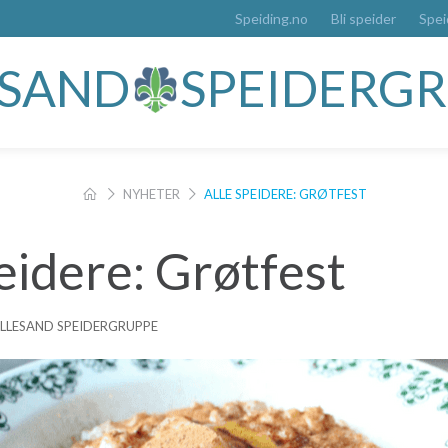
Speiding.no
Bli speider
Spei
ESAND
SPEIDERG
NYHETER
ALLE SPEIDERE: GRØTFEST
eidere: Grøtfest
LILLESAND SPEIDERGRUPPE