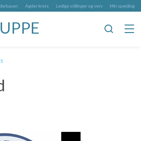
derbasen
Agder krets
Ledige stillinger og verv
Min speiding
RUPPE
21
d