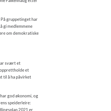
Tone Falkenhaug etter
.
På gruppetinget har
av å gi medlemmene
å lære om demokratiske
ar svært et
 opprettholde et
til å ha påvirket
 har god økonomi, og
ens speiderleire:
dlingsplan 2021 er