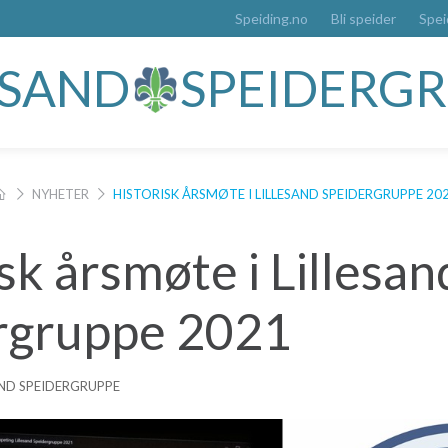
Speiding.no
Bli speider
Spei
ESAND
SPEIDERG
NYHETER
HISTORISK ÅRSMØTE I LILLESAND SPEIDERGRUPPE 20
sk årsmøte i Lillesan
rgruppe 2021
AND SPEIDERGRUPPE