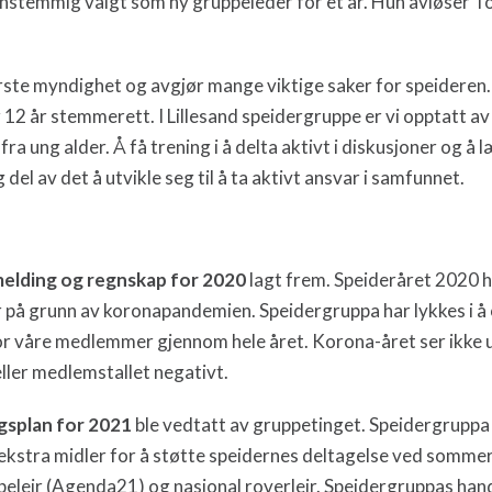
 enstemmig valgt som ny gruppeleder for et år. Hun avløser 
ste myndighet og avgjør mange viktige saker for speideren
12 år stemmerett. I Lillesand speidergruppe er vi opptatt 
e fra ung alder. Å få trening i å delta aktivt i diskusjoner og 
 del av det å utvikle seg til å ta aktivt ansvar i samfunnet.
elding og regnskap for 2020
lagt frem. Speideråret 2020 h
 på grunn av koronapandemien. Speidergruppa har lykkes i å
or våre medlemmer gjennom hele året. Korona-året ser ikke ut 
ler medlemstallet negativt.
gsplan for 2021
ble vedtatt av gruppetinget. Speidergruppa
 ekstra midler for å støtte speidernes deltagelse ved sommer
peleir (Agenda21) og nasjonal roverleir. Speidergruppas han