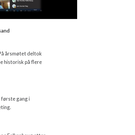
esand
På årsmøtet deltok
e historisk på flere
 første gang i
ting.