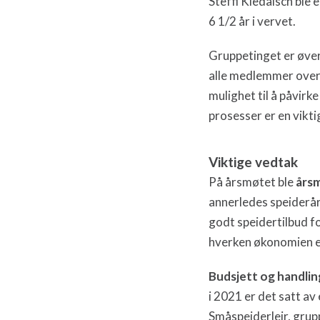
Steffi Kiedaisch ble
6 1/2 år i vervet.
Gruppetinget er øver
alle medlemmer over 
mulighet til å påvirk
prosesser er en viktig
Viktige vedtak
På årsmøtet ble
årsm
annerledes speiderår
godt speidertilbud f
hverken økonomien el
Budsjett og handlin
i 2021 er det satt av
Småspeiderleir, grup