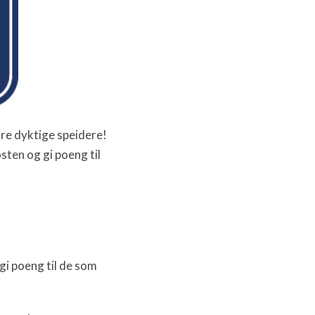
åre dyktige speidere!
sten og gi poeng til
gi poeng til de som