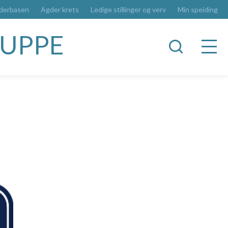
derbasen
Agder krets
Ledige stillinger og verv
Min speiding
RUPPE