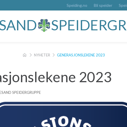
Speiding.no
Bli speider
Spei
ESAND
SPEIDERG
NYHETER
GENERASJONSLEKENE 2023
sjonslekene 2023
LLESAND SPEIDERGRUPPE