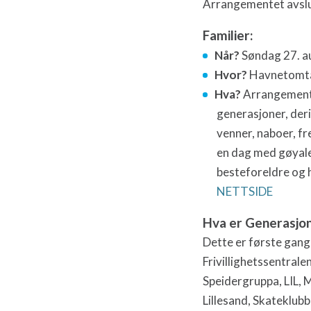
Arrangementet avslut
Familier:
Når?
Søndag 27. au
Hvor?
Havnetomt
Hva?
Arrangemente
generasjoner, der
venner, naboer, fre
en dag med gøyale 
besteforeldre og 
NETTSIDE
Hva er Generasjo
Dette er første gang
Frivillighetssentrale
Speidergruppa, LIL, 
Lillesand, Skateklub