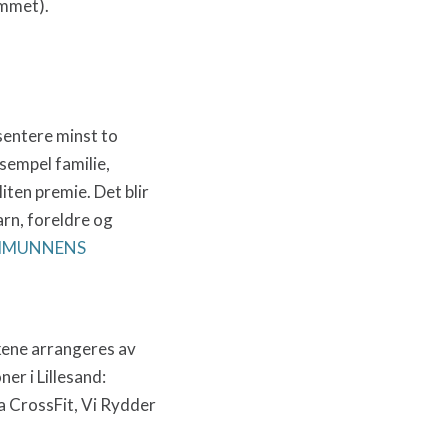
ommet).
sentere minst to
sempel familie,
liten premie. Det blir
rn, foreldre og
OMMUNNENS
ene arrangeres av
er i Lillesand:
a CrossFit, Vi Rydder