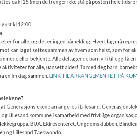
tes ca kl 15 (men du trenger ikke stå på posten i hele tidsr
gust kl 12:00
a
t er for alle, og det er ingen påmelding. Hvert lag må repre
imot kan laget settes sammen av hvem som helst, som for ek
mmede eller bekjente. Alle deltagende barn vil i tillegg få en 
aktiviteter for alle, uansett alder!
Ta med deg barn, barneba
ha en fin dag sammen.
LINK TIL ARRANGEMENTET PÅ K
nslekene?
 at Generasjonslekene arrangeres i Lillesand.
Generasjonslek
n og Lillesand kommune i samarbeid med frivillige organisasjon
Mekkegruppa, BUA, Eldresenteret, Ungdomsklubben, Blindlei
ben og Lillesand Taekwondo.