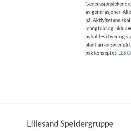
Generasjonslekene er
av generasjoner.
All
på.
Aktivitetene skal
mangfold og inkluder
avholdes i byer og st
blant arrangører på 
bak konseptet.
LES 
Lillesand Speidergruppe