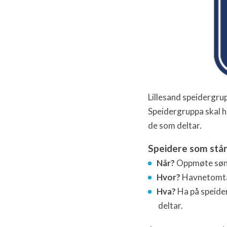
Lillesand speidergrup
Speidergruppa skal ha
de som deltar.
Speidere som står
Når?
Oppmøte sønd
Hvor?
Havnetomt
Hva?
Ha på speider
deltar.